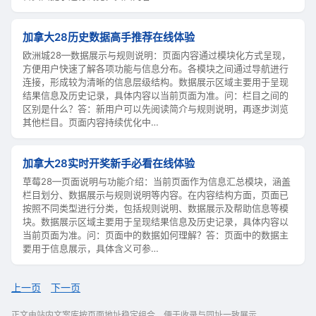
加拿大28历史数据高手推荐在线体验
欧洲城28—数据展示与规则说明：页面内容通过模块化方式呈现，
方便用户快速了解各项功能与信息分布。各模块之间通过导航进行
连接，形成较为清晰的信息层级结构。数据展示区域主要用于呈现
结果信息及历史记录，具体内容以当前页面为准。问：栏目之间的
区别是什么？答：新用户可以先阅读简介与规则说明，再逐步浏览
其他栏目。页面内容持续优化中…
加拿大28实时开奖新手必看在线体验
草莓28—页面说明与功能介绍：当前页面作为信息汇总模块，涵盖
栏目划分、数据展示与规则说明等内容。在内容结构方面，页面已
按照不同类型进行分类，包括规则说明、数据展示及帮助信息等模
块。数据展示区域主要用于呈现结果信息及历史记录，具体内容以
当前页面为准。问：页面中的数据如何理解？答：页面中的数据主
要用于信息展示，具体含义可参…
上一页
下一页
正文由站内文案库按页面地址稳定组合，便于收录与同址一致展示。