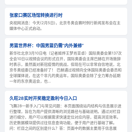
张家口赛区场馆转换进行时
央视网消息：今天(2月5日)，北京冬奥会赛时例行新闻发布会在主
媒体中心正式启动。
男篮世界杯：中国男篮仍需“内外兼修”
新华社北京3月10日电（记者姬烨王梦肖亚卓）国际奥委会第137次
全会10日以视频会议的形式召开，国际奥委会主席巴赫在开场致辞
时表示，虽然面对新冠疫情的挑战，但现在可以非常自信地说，北
京冬奥组委已经准备好了！ 巴赫通过视频向全体国际奥委会委员和
全球媒体说，在这个非凡的奥运年，国际奥委会除了全力筹办延期
一年的东京奥运会，也…
久旺28实时开奖稳定盈利今日入口
飞舞28—新手入门与常见问题：本页面围绕站内结构与信息展示进
行整理，旨在为用户提供清晰的浏览路径与基础说明。通过对栏目
进行细分，用户可以根据需求快速定位对应内容，提高浏览效率。
历史数据模块提供过往信息查询功能，便于用户进行基础了解。
问：栏目之间的区别是什么？答：页面中的数据主要用于信息展