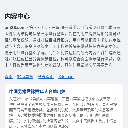
内容中心
um28.com
· 第 2 / 6 页 · 豆玩28—新手入门与常见问题：本页面
围绕站内结构与信息展示进行整理，旨在为用户提供清晰的浏览路
径与基础说明。通过对栏目进行细分，用户可以根据需求快速定位
对应内容，提高浏览效率。历史数据模块提供过往信息查询功能，
便于用户进行基础了解。问：如何快速找到所需内容？答：建议通
过导航栏或栏目分类逐步查找，也可以结合页面提示进行浏览。以
上内容仅为页面结构与功能说明，具体信息请以实际展示为准。
首页
站点总览
列表首页
Sitemap
中国男排世锦赛14人名单出炉
久旺28—功能导航与内容解析：页面内容通过模块化方式呈现，方
便用户快速了解各项功能与信息分布。在内容结构方面，页面已按
照不同类型进行分类，包括规则说明、数据展示及帮助信息等模
块。历史数据模块提供过往信息查询功能，便于用户进行基础了
解。问：如何快速找到所需内容？答：页面中的数据主要用于信息
展示，具体含义可参考规则说明部分…