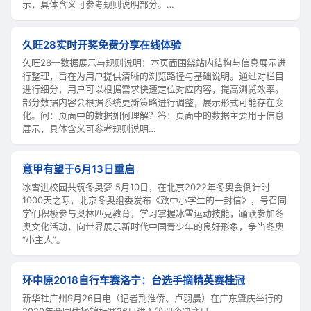
示，具体含义可参考规则说明部分。…
久旺28实时开奖免费分享在线体验
久旺28—数据展示与规则说明：本页面围绕站内结构与信息展示进
行整理，旨在为用户提供清晰的浏览路径与基础说明。通过对栏目
进行细分，用户可以根据需求快速定位对应内容，提高浏览效率。
部分数据内容会根据系统更新策略进行调整，展示形式可能存在变
化。问：页面中的数据如何理解？答：页面中的数据主要用于信息
展示，具体含义可参考规则说明…
意甲有望于6月13日重启
冰雪进校园共筑冬奥梦 5月10日，在北京2022年冬奥会倒计时
1000天之际，北京冬奥组委发布《致中小学生的一封信》，号召同
学们积极参与奥林匹克教育，学习掌握冰雪运动技能，踊跃参加冬
奥文化活动，向世界展示新时代中国青少年的良好形象，争当冬奥
“小主人”。
环中原2018自行车赛洛宁：台选手摘精英赛桂冠
新华社广州9月26日电（记者荆淮侨、卢羽晨）在广东肇庆举行的
2020年全国体操锦标赛26日进入第四个决赛日。