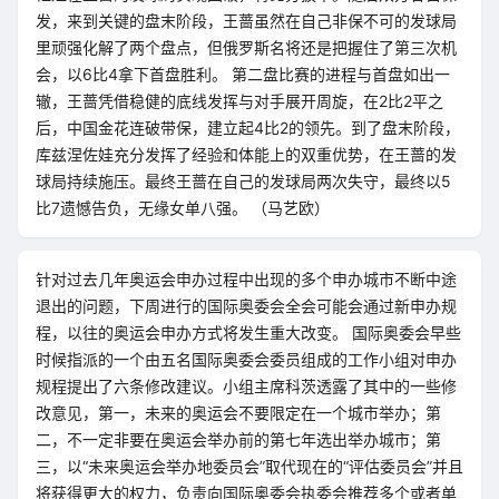
发，来到关键的盘末阶段，王蔷虽然在自己非保不可的发球局
里顽强化解了两个盘点，但俄罗斯名将还是把握住了第三次机
会，以6比4拿下首盘胜利。 第二盘比赛的进程与首盘如出一
辙，王蔷凭借稳健的底线发挥与对手展开周旋，在2比2平之
后，中国金花连破带保，建立起4比2的领先。到了盘末阶段，
库兹涅佐娃充分发挥了经验和体能上的双重优势，在王蔷的发
球局持续施压。最终王蔷在自己的发球局两次失守，最终以5
比7遗憾告负，无缘女单八强。 （马艺欧）
针对过去几年奥运会申办过程中出现的多个申办城市不断中途
退出的问题，下周进行的国际奥委会全会可能会通过新申办规
程，以往的奥运会申办方式将发生重大改变。 国际奥委会早些
时候指派的一个由五名国际奥委会委员组成的工作小组对申办
规程提出了六条修改建议。小组主席科茨透露了其中的一些修
改意见，第一，未来的奥运会不要限定在一个城市举办；第
二，不一定非要在奥运会举办前的第七年选出举办城市；第
三，以“未来奥运会举办地委员会”取代现在的“评估委员会”并且
将获得更大的权力，负责向国际奥委会执委会推荐多个或者单