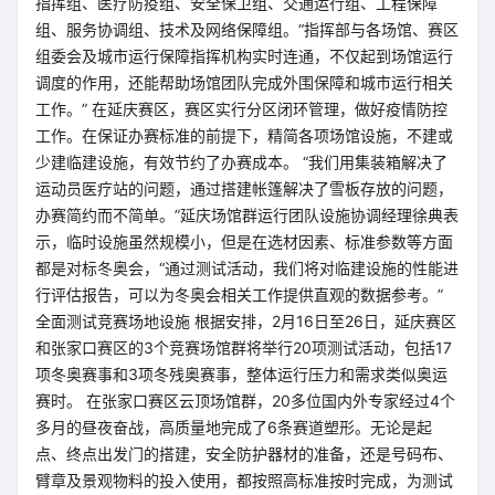
指挥组、医疗防疫组、安全保卫组、交通运行组、工程保障
组、服务协调组、技术及网络保障组。“指挥部与各场馆、赛区
组委会及城市运行保障指挥机构实时连通，不仅起到场馆运行
调度的作用，还能帮助场馆团队完成外围保障和城市运行相关
工作。” 在延庆赛区，赛区实行分区闭环管理，做好疫情防控
工作。在保证办赛标准的前提下，精简各项场馆设施，不建或
少建临建设施，有效节约了办赛成本。 “我们用集装箱解决了
运动员医疗站的问题，通过搭建帐篷解决了雪板存放的问题，
办赛简约而不简单。”延庆场馆群运行团队设施协调经理徐典表
示，临时设施虽然规模小，但是在选材因素、标准参数等方面
都是对标冬奥会，“通过测试活动，我们将对临建设施的性能进
行评估报告，可以为冬奥会相关工作提供直观的数据参考。”
全面测试竞赛场地设施 根据安排，2月16日至26日，延庆赛区
和张家口赛区的3个竞赛场馆群将举行20项测试活动，包括17
项冬奥赛事和3项冬残奥赛事，整体运行压力和需求类似奥运
赛时。 在张家口赛区云顶场馆群，20多位国内外专家经过4个
多月的昼夜奋战，高质量地完成了6条赛道塑形。无论是起
点、终点出发门的搭建，安全防护器材的准备，还是号码布、
臂章及景观物料的投入使用，都按照高标准按时完成，为测试