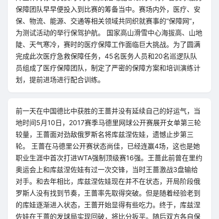
保障团队早早便投入到比赛的筹备当中。赛场内外，医疗、安
保、物流、能源、交通等相关领域共同织就赛事的“保障网”，
为测试活动的举行保驾护航。 国家高山滑雪中心海拔高、山地
陡、天气寒冷，赛时的医疗保障工作面临巨大挑战。为了圆满
完成此次医疗急救保障任务，45名医务人员和20名巡逻队队
员组成了医疗保障团队，制定了严密的保障方案和培训演练计
划，提前进场进行配合训练。
前一天在中国德比中获胜的王蔷并没有延续自己的好运气，当
地时间5月10日，2017赛季马德里网球公开赛展开女单第三轮
较量，王蔷面对劲敌俄罗斯名将库兹涅佐娃，遗憾止步第三
轮。 王蔷在马德里公开赛状态尚佳，已经连赢4场，这也是她
职业生涯中首次打进WTA强制顶级赛16强。王蔷此前曾在里约
奥运会上和库兹涅佐娃有过一次交锋，当时王蔷激战3盘输给
对手。和去年相比，库兹涅佐娃现在并不在状态，开局阶段俄
罗斯人没有找到节奏，王蔷率先取得突破。但是随着经验老到
的库娃逐渐进入状态，王蔷开始显得有些吃力。终于，库兹涅
佐娃在王蔷的发球局实现回破，将比分扳平。随后双方各自保