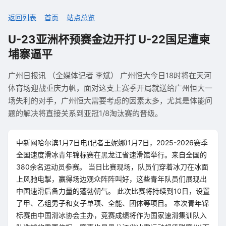
返回列表
首页
站点总览
U-23亚洲杯预赛金边开打 U-22国足遭柬
埔寨逼平
广州日报讯 （全媒体记者 李斌） 广州恒大今日18时将在天河
体育场迎战重庆力帆，面对这支上赛季开局就送给广州恒大一
场失利的对手，广州恒大需要考虑的因素太多，尤其是体能问
题的解决将直接关系到亚冠1/8淘汰赛的晋级。
中新网哈尔滨1月7日电(记者王妮娜)1月7日，2025-2026赛季
全国速度滑冰青年锦标赛在黑龙江省速滑馆举行。来自全国的
380余名运动员参赛。 当日比赛现场，队员们穿着冰刀在冰面
上风驰电掣，赢得场边观众阵阵叫好，这些青年队员们展现出
中国速滑后备力量的蓬勃朝气。 此次比赛将持续到10日，设置
了甲、乙组男子和女子单项、全能、团体等项目。 本次青年锦
标赛由中国滑冰协会主办，竞赛成绩将作为国家速滑集训队入