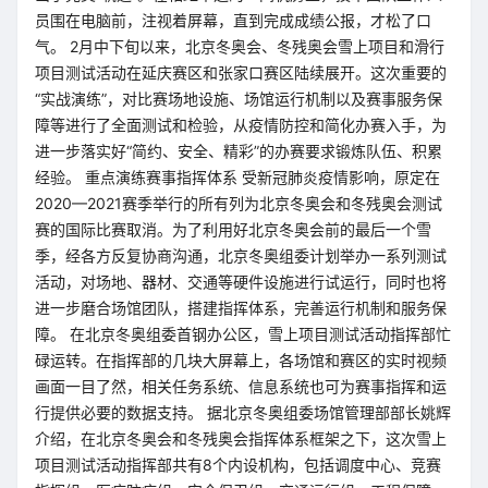
员围在电脑前，注视着屏幕，直到完成成绩公报，才松了口
气。 2月中下旬以来，北京冬奥会、冬残奥会雪上项目和滑行
项目测试活动在延庆赛区和张家口赛区陆续展开。这次重要的
“实战演练”，对比赛场地设施、场馆运行机制以及赛事服务保
障等进行了全面测试和检验，从疫情防控和简化办赛入手，为
进一步落实好“简约、安全、精彩”的办赛要求锻炼队伍、积累
经验。 重点演练赛事指挥体系 受新冠肺炎疫情影响，原定在
2020—2021赛季举行的所有列为北京冬奥会和冬残奥会测试
赛的国际比赛取消。为了利用好北京冬奥会前的最后一个雪
季，经各方反复协商沟通，北京冬奥组委计划举办一系列测试
活动，对场地、器材、交通等硬件设施进行试运行，同时也将
进一步磨合场馆团队，搭建指挥体系，完善运行机制和服务保
障。 在北京冬奥组委首钢办公区，雪上项目测试活动指挥部忙
碌运转。在指挥部的几块大屏幕上，各场馆和赛区的实时视频
画面一目了然，相关任务系统、信息系统也可为赛事指挥和运
行提供必要的数据支持。 据北京冬奥组委场馆管理部部长姚辉
介绍，在北京冬奥会和冬残奥会指挥体系框架之下，这次雪上
项目测试活动指挥部共有8个内设机构，包括调度中心、竞赛