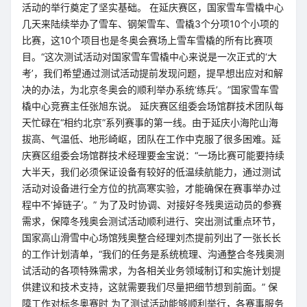
活动的举行奠定了坚实基础。 在延庆赛区，国家雪车雪橇中心
几天来陆续举办了雪车、钢架雪车、雪橇3个分项10个小项的
比赛，这10个项目也是冬奥会赛场上雪车雪橇的所有比赛项
目。“这次测试活动对国家雪车雪橇中心来说是一次正式的‘大
考’，我们希望通过测试活动提前发现问题，提早想出应对和解
决的办法，为北京冬奥会的顺利举办系统‘练兵’。”国家雪车雪
橇中心竞赛主任张旭东说。 延庆赛区组委会场馆群技术团队每
天忙碌在“相约北京”系列赛事的第一线。由于延庆小海陀山海
拔高、气温低、地形崎岖，团队在工作中克服了很多困难。延
庆赛区组委会场馆群技术经理要金宝说：“一场比赛可能要持续
大半天，我们必须保证设备有较好的低温续航能力，通过测试
活动对设备进行全方位的抗高寒实验，才能确保在赛事举办过
程中不‘掉链子’。” 为了及时协调、对接好冬残奥运动员的参赛
需求，保障冬残奥会测试活动顺利进行、突出测试重点环节，
国家高山滑雪中心场馆残奥整合经理刘杰提前列出了一张长长
的工作计划清单，“我们的任务是系统梳理、沟通整合冬残奥测
试活动的各项特殊需求，为各相关业务领域制订和实施计划提
供建议和技术支持，这就需要我们尽量把细节想到前面。” 保
障工作对标冬奥赛时 为了测试活动能够顺利举行，各赛事服务