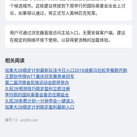
个候选城市。这些建议将放到下周举行的国际奥委会全会上讨
论，如果得以通过，将正式写入奥林匹克宪章。
用户可通过浏览器直接访问主站入口，无需安装客户端。建议
在稳定的网络环境下使用，以获得更流畅的加载体验。
相关阅读
加拿大28稳定计划最新玩法今日入口
2019成都马拉松早餐跑开跑
王楚钦夺得WTT重庆冠军赛男单冠军
第二届河南省民族运动会即将举办
久旺28预测技巧稳定盈利立即注册
李玲蔚的国际奥委会委员任期延长
久旺28免费计划一分钟学会一键进入
加拿大28稳定计划稳定盈利最新入口
编号 13 · um28.com