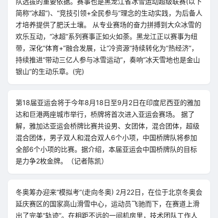
队选拔的重要依据。赛事也是黑龙江省冰雪运动超级联赛(以下
简称“冰超”)、“竞技引领+全民参与”理念的生动实践，为后备人
才培养提供了肥沃土壤。 从专业赛场的奋力拼搏到大众冰雪的
欢乐互动，“冰超”系列赛事正如火如荼。黑龙江正以赛事为纽
带，深化“体育+”融合发展，让“冷资源”持续转化为“热经济”，
持续推进“带动三亿人参与冰雪运动”，奏响“冰天雪地也是金山
银山”的生动乐章。(完)
第18届亚运会将于今年8月18日至9月2日在印度尼西亚的雅加
达和巨港两座城市举行，桥牌将首次进入亚运会赛场。 据了
解，雅加达亚运会桥牌比赛共设男、女团体，混合团体，超级
混合团体，男子双人和混合双人6个小项，中国桥牌队将参加
全部6个小项的比赛。据介绍，本届亚运会中国桥牌队的目标
是力争2枚金牌。（记者陈凯）
冬奥筹办迎来“模拟考”(走向冬奥) 2月22日，在位于北京冬奥会
延庆赛区的国家高山滑雪中心，运动员飞驰而下，在赛道上滑
出了完美“轨迹”。在相距不远的一间机房里，技术团队工作人