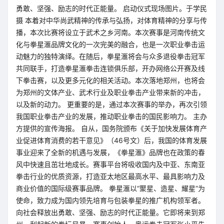
勇敢、坚强、励志的时代正能量。 启动仪式现场图片。于学民
摄 本着对中华尚武精神的传承与弘扬，对体育精神的分享与传
播，本次比赛将设立于武术之乡河南。本次赛事是河南传统文
化与拳星滙品牌文化的一次完美的融合，也是一次职业拳击运
动魅力的独特演绎。在随后，拳星滙将会与众多退役拳击冠军
共同联手，打造拳星滙拳击连锁俱乐部，开办网络公开赛及线
下拳击赛，以及更多元化的相关活动。本次落地郑州，也将会
为郑州的文体产业、武术行业及职业拳击产业带来新的冲击，
以及新的动力。 更重要的是，通过本次赛事的举办，再次引领
我国职业拳击产业的发展，推动职业拳击的国民影响力。 主办
方提供的宣传海报。 自从，国务院颁布《关于加快发展体育产
业促进体育消费的若干意见》（46号文）后，我国的体育发展
事业迎来了全新的机遇与发展，《拳星滙》品牌也在政策的春
风中快速且茁壮地成长。赛事平台将吸收国内及中亚、东南亚
拳击行业的优质资源，打造亚太地区最高水平、最具影响力及
商业价值的国际级赛事品牌。 拳星滙以“聚星、造星、耀星”为
使命，致力成为国内领先培育与包装拳星的推广机构领军者。
向社会释放出勇敢、坚强、励志的时代正能量。它即将来到郑