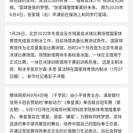
练迅捷的变向、潇洒灵活的转身……“独臂篮球少年”视频走红网
络。“篮球是我的梦想。”张家城憧憬着美好未来。 图为2020年
6月4日，张家城（右）早课前在操场上和同学打篮球。
1月28日，北京2022年冬奥会及冬残奥会冰球比赛场馆国家体
育馆完成首次制冰工作，目前场馆具备比赛测试条件。 国家体
育馆作为北京夏奥会比赛场馆，历时24个月改造为北京冬奥会
冰球比赛场馆。场馆新增两块冬奥标准冰面，一块在主馆用于
正式比赛，一块在冰球训练馆用于赛前训练热身。 这是主制冰
师、制冰专家尼尔森·多恩·莫法特在国家体育馆内制冰（1月27
日摄）。 新华社记者彭子洋摄
豫体网郑州9月4日电 （于学民）由小平体育主办、浦发银行
信用卡冠名赞助的“拳新动力”《拳星滙》拳击联合冠军赛（第
五期），9月13日将在河南郑州黄河科技学院新体育馆隆重举
办。 拳星滙旨在“聚星、造星、耀星”，为拥有同样梦想、坚持
追逐的拳手提供展现的舞台，培养中国自己的国际拳王巨星，
并通过竞技赛场将拳击文化的价值魅力生动表达，向社会释放