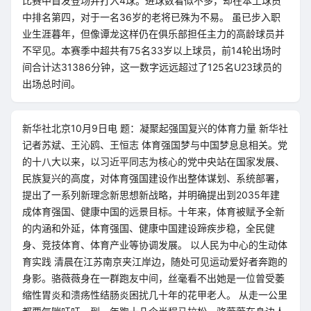
比赛中首发登场并打入4球。进球数看似不多，却在本土球员
中排名第四，对于一名36岁的老将已殊为不易。 虽已步入职
业生涯暮年，但像谭龙这样仍在俱乐部担任主力的高龄球员并
不罕见。本赛季中超共有75名33岁以上球员，前14轮出场时
间合计达31386分钟，这一数字远远超过了125名U23球员的
出场总时间。
新华社北京10月9日电 题：凝聚起强国复兴的体育力量 新华社
记者苏斌、王沁鸥、王恒志 体育强国梦与中国梦息息相关。党
的十八大以来，以习近平同志为核心的党中央站在国家发展、
民族复兴的高度，对体育强国建设作出整体谋划、系统部署，
提出了一系列新理念新思想新战略，并明确提出到2035年建
成体育强国、健康中国的远景目标。十年来，体育被赋予全新
的内涵和外延，体育强国、健康中国建设蹄疾步稳，全民健
身、竞技体育、体育产业等协调发展。 以人民为中心的生动体
育实践 清晨在江苏南京夹江岸边，随处可见运动爱好者奔跑的
身影。骆薇薇身在一群跑友中间，丝毫看不出她是一位曾受萎
缩性胃炎和溃疡性结肠炎困扰几十年的花甲老人。 从走一公里