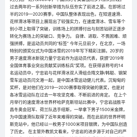
过去两年的一系列创新举措为队伍夯实了前进之基。在即将过
半的2019—2020赛季，中国队整体表现出色，在短道速滑、
花样滑冰等项目上展现出了较强实力，在速度滑冰、雪车等个
别小项上取得了突破，训练场上的拼搏付出与刻苦钻研正逐步
转化为赛场上的突破口、竞争力。 自律、进取、不畏困难、顽
强拼搏，是运动员共同的“标签” 今年元旦前夕，在北京，一场
特别的颁奖仪式为中国冰雪的2019年写下精彩注脚。20岁的
男子速度滑冰新锐力量宁忠岩作为运动员代表，获颁“2019年
全国体育事业突出贡献奖训练标兵”奖项。在获得该称号的14
名运动员中，宁忠岩与花样滑冰双人滑组合隋文静/韩聪、钢架
雪车运动员闫文港一起，是中国冰雪运动健儿代表。沉甸甸的
奖杯，是对他们在2019—2020赛季取得突破的褒奖，也是对
各冰雪运动队在过去一年攻坚克难、不断前进的肯定。 在上个
月举行的速度滑冰世界杯哈萨克斯坦站比赛中，宁忠岩战胜平
昌冬奥会冠军、荷兰队选手纽斯，一举拿下男子1500米金牌，
为中国速滑队取得了近年来难得的突破。而在此前的世界杯明
斯克站中，他已经以一枚男子1000米项目银牌，为中国队创造
了历史。 在主管外教凯文看来，宁忠岩的进步源于对自己的严