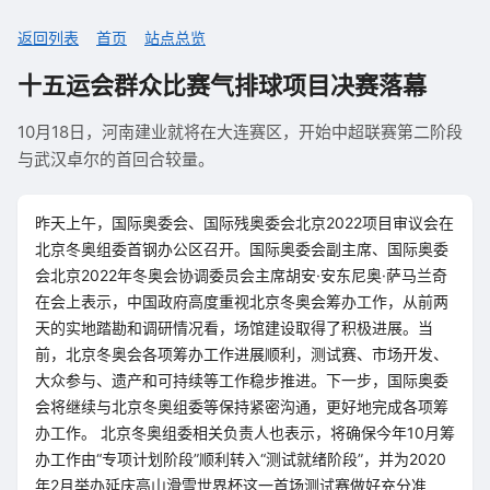
返回列表
首页
站点总览
十五运会群众比赛气排球项目决赛落幕
10月18日，河南建业就将在大连赛区，开始中超联赛第二阶段
与武汉卓尔的首回合较量。
昨天上午，国际奥委会、国际残奥委会北京2022项目审议会在
北京冬奥组委首钢办公区召开。国际奥委会副主席、国际奥委
会北京2022年冬奥会协调委员会主席胡安·安东尼奥·萨马兰奇
在会上表示，中国政府高度重视北京冬奥会筹办工作，从前两
天的实地踏勘和调研情况看，场馆建设取得了积极进展。当
前，北京冬奥会各项筹办工作进展顺利，测试赛、市场开发、
大众参与、遗产和可持续等工作稳步推进。下一步，国际奥委
会将继续与北京冬奥组委等保持紧密沟通，更好地完成各项筹
办工作。 北京冬奥组委相关负责人也表示，将确保今年10月筹
办工作由“专项计划阶段”顺利转入“测试就绪阶段”，并为2020
年2月举办延庆高山滑雪世界杯这一首场测试赛做好充分准