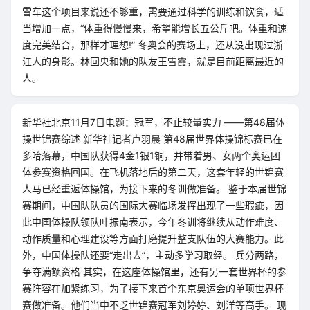
雪车这个项目来说还不够重，需要通过科学的训练和饮食，适
当增加一点，“体重得慢慢来，希望能增长五公斤吧。体重和速
度完美结合，那样才理想!” 冬奥会的赛场上，还从没出现过浙
江人的身影。林回央和她的队友王雪霞，就是目前距离最近的
人。
新华社北京11月7日电题：冠军，不止较量实力 ——第48届体
操世锦赛综述 新华社记者卢羽晨 第48届世界体操锦标赛已在
多哈落幕，中国队获得4金1银1铜，并带着男、女两个奥运团
体参赛资格回国。在飞机落地后的第二天，这套年轻的世锦赛
人马已经重返体操馆，为接下来的冬训做准备。 鉴于本届世锦
赛期间，中国队队员的国际大赛临场发挥出现了一些瑕疵，因
此中国体操队领队叶振南表示，今年冬训将继续从动作难度、
动作质量和心理建设等方面打磨提升整支队伍的大赛能力。此
外，中国体操队还要“走出去”，主动多学习取经。 兵分两路，
争夺满额资格 其实，在这座体操馆里，还有另一套世界杯的参
赛阵容在加紧练习，为了接下来首个东京奥运会的单项世界杯
赛做准备。他们当中不乏世锦赛冠军刘婷婷、刘洋等高手。 现