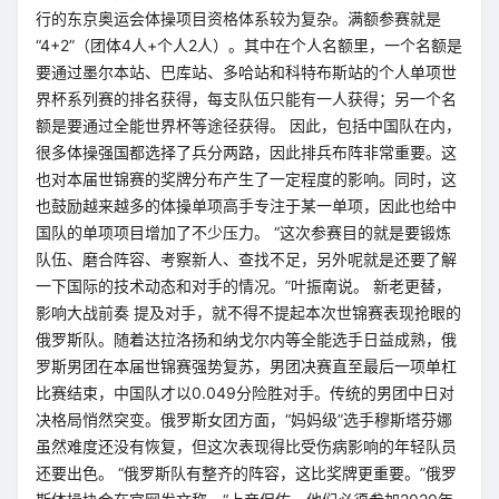
行的东京奥运会体操项目资格体系较为复杂。满额参赛就是
“4+2”（团体4人+个人2人）。其中在个人名额里，一个名额是
要通过墨尔本站、巴库站、多哈站和科特布斯站的个人单项世
界杯系列赛的排名获得，每支队伍只能有一人获得；另一个名
额是要通过全能世界杯等途径获得。 因此，包括中国队在内，
很多体操强国都选择了兵分两路，因此排兵布阵非常重要。这
也对本届世锦赛的奖牌分布产生了一定程度的影响。同时，这
也鼓励越来越多的体操单项高手专注于某一单项，因此也给中
国队的单项项目增加了不少压力。 “这次参赛目的就是要锻炼
队伍、磨合阵容、考察新人、查找不足，另外呢就是还要了解
一下国际的技术动态和对手的情况。”叶振南说。 新老更替，
影响大战前奏 提及对手，就不得不提起本次世锦赛表现抢眼的
俄罗斯队。随着达拉洛扬和纳戈尔内等全能选手日益成熟，俄
罗斯男团在本届世锦赛强势复苏，男团决赛直至最后一项单杠
比赛结束，中国队才以0.049分险胜对手。传统的男团中日对
决格局悄然突变。俄罗斯女团方面，“妈妈级”选手穆斯塔芬娜
虽然难度还没有恢复，但这次表现得比受伤病影响的年轻队员
还要出色。 “俄罗斯队有整齐的阵容，这比奖牌更重要。”俄罗