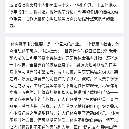
达拉洛扬将比每个人都高出两个头。”他补充道。 中国体操队
今年的冬训即将开始。据叶振南介绍，今年的冬训将继续从动
作难度、动作质量和心理建设等方面打磨提升整支队伍的能
力。
“体育赛事非常重要，是一个巨大的产业。一个健康的社会，体
育活动必不可少。”张文宏说，“世界什么时候回归正常？我希
望大家关注明年的夏季奥运会。东京奥运会准时开始，这将是
一个标志，全世界真的恢复正常了。” 奥运火炬可以成为在黑
暗中照亮世界的希望之光。两个月前，当东京奥运会确认延期
之时，弥漫在体育界的阴霾达到了顶点。彼时，各大赛事纷纷
延期或取消，由疫情蔓延带来的不确定性日益增长。尽管体育
赛事一再失约，但体育的精神却因疫情得到了重视和传扬——
武汉方舱医院中的广场舞，让人们感受到了生命的力量；奥运
冠军一呼百应指导健身，让人们看到了榜样的作用；健身需求
在疫情好转之后逐步释放，让人们体会到了运动的快乐。 体育
不能消除病毒，但可以增强体质；体育不能治愈疾病，但可以
让人们感受到不服输的勇气和力量。正如“健身达人”钟南山所