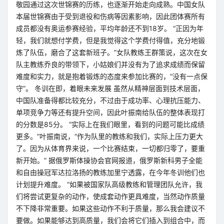
敬园通过这次世锦赛的历练，也逐渐开始走向成熟。中国女队
本届世锦赛由于受到退役和伤病等因素影响，因此团体赛所有
成员都没有奥运参赛经验，平均年龄还不到18岁。 “正因为年
轻，我们就想付学费，但是我觉得这个学费付得值，充分地锻
炼了队伍，磨合了这套新班子。”女队教练王群策说，这次在女
队主教练乔良的带领下，小姑娘们并没有为了追求成绩而保留
难度和实力，就是抱着锻炼的态度来参加比赛的，“没有一点保
守”。 冬训在即，着眼未来发展 虽然从精神层面到技术层面，
中国队准备得都比较充分，不过由于成功率、心理抗压能力、
单项竞争力等还有提升空间，因此叶振南给队伍的整体表现打
的分数是85分。 “实际上在我们眼里，看到的问题可能比成绩
更多。”叶振南说，“作为队里的教练和我们，实际上压力更大
了。因为从体育界来说，一个比赛结束，一切都归零了，要重
新开始。” 据俄罗斯体操协会官网报道，俄罗斯新科男子全能
和自由操冠军达拉洛扬的教练加里宁透露，在今年冬训他们也
计划提升难度。 “如果被国家队高级教练和管理团队允许，我
们将尝试更复杂的动作，使成套动作更具难度，当然动作质量
不下降非常重要。如果这些动作不利于质量，那么我会建议不
要做。如果能够达到高质量，我们会将它们插入到组合中，而