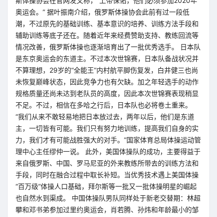
斯体操协会在官网发文称，“上帝保佑，他们必须参加2020年
奥运会。” 据叶振南介绍，俄罗斯体操协会此前有过一段低
潮，不过原先的基础训练、基本意识的培养、训练方法手段和
辅助训练等底子还在。随着近年来经费赞助支持、教练回流等
情况改善，俄罗斯体操也逐渐培育出了一批优秀选手。 日本队
是东京奥运会的东道主。不过本次世锦赛，日本队备战状况并
不算理想，29岁的“全能王”内村航平脚伤复发，白井健三也尚
未恢复巅峰状态，因此竞争力也有欠缺。加之年轻选手的动作
规格质量还尚未达到老队员的高度，因此本次世锦赛表现稍显
不足。不过，相信在多哈之行后，日本队也必将卷土重来。
“我们从来不敢轻易地把日本放过去，两年以后，他们是东道
主，一切皆有可能。我们只有努力地训练，提高我们自身的实
力，我们才有可能战胜强大的对手。”国家体育总局体操运动管
理中心主任缪仲一说。 此外，美国体操队的成功，主要得益于
来自俄罗斯、中国、罗马尼亚的外来教练所带去的训练方法和
手段，同时在融合过程中取长补短。当优秀技术遇上美国体操
“百万级”体操人口基础，拜尔斯等一批又一批体操明星的崛起
也自然水到渠成。 中国体操队男队同样处于新老交替期：林超
攀和邓书弟参加过里约奥运会，肖若腾、孙炜和年龄最小的邹