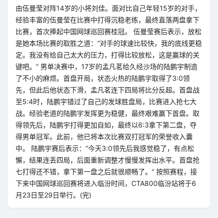
由伍曼莹对阵14岁的小将刘佳。面对比自己年轻15岁的对手，
经验丰富的伍曼莹在比赛中打得沉稳老练，最终直落两盘拿下
比赛，首次捧起中国网球巡回赛桂冠。 伍曼莹赛后表示，放松
是她本场比赛的取胜之道：“对手的球速比较快，我的底线更稳
定。我没有给自己太大的压力，打得比较放松，这是赢球的关
键吧。” 男单决赛中，17岁的孟凡茗给久经沙场的陆鹏宇制造
了不小的麻烦。首盘开局，状态火热的陆鹏宇取得了3:0领
先，但此后他状态下滑，孟凡茗连下四局将比分反超。首盘战
至5:4时，陆鹏宇错过了自己的发球胜盘局，比赛进入抢七大
战。经验老道的陆鹏宇发挥更为稳健，最终艰难赢下首盘。取
得领先后，陆鹏宇打得更加自如，最终以6:3拿下第二盘，夺
得男单冠军。此前，他已将本次比赛双打冠军的荣誉收入囊
中。 陆鹏宇赛后表示：“今天3:0领先后我感觉稳了，有点松
懈，结果连丢四局，后面重新调整才慢慢发挥出水平。首盘抢
七打得还不错，拿下第一盘之后就很顺畅了。” 按照赛程，接
下来中国网球巡回赛将进入临汾时间，CTA800临汾站将于6
月23日至29日举行。(完)