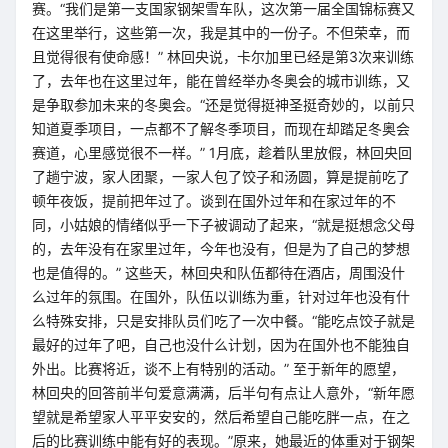
赛。“我们是第一支国家钢架雪车队，这次第一届全国锦标赛又
在这里举行，这些第一次，我是其中的一份子。不但荣幸，而
且觉得很有使命感！” 林回央说，卡尔加里已经是第3次来训练
了，去年也在这里过年，能在曾经举办冬奥会的城市训练，又
是争取参加未来的冬奥会。“还是觉得挺神圣挺奇妙的，以前只
知道夏季项目，一点都不了解冬季项目，而现在却踏足冬奥会
赛道，心里感觉很不一样。” 1月底，趁着队里放假，林回央回
了趟宁波，家人团聚，一家人包了饺子和汤圆，算是提前吃了
顿年夜饭，提前把年过了。谈到在国外过年和在家过年的不
同，小姑娘的情绪似乎一下子被调动了起来，“就是挺想念父母
的，去年没有在家里过年，今年也没有，但是为了自己的梦想
也是值得的。” 这些天，林回央和队伍都待在酒店，周围没什
么过年的氛围。在国外，队伍以训练为重，针对过年也没有什
么特殊安排，只是安排队员们吃了一次中餐。“能吃点饺子就是
最好的过年了吧，自己也没什么计划，因为在国外也不能独自
外出。比赛将近，谈不上有特别的活动。” 至于新年的愿望，
林回央的回答前半句爱意满满，后半句有点让人意外，“新年愿
望就是希望家人平平安安的，然后希望自己能吃胖一点，在之
后的比赛训练中能有好的表现。”原来，她最近的体重对于钢架