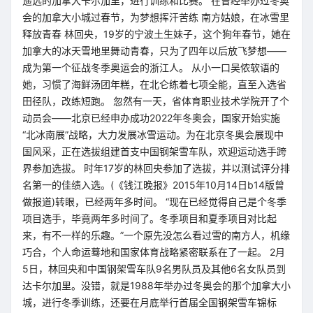
遥远的加拿大卡尔加里，进行训练和比赛。 在曾经举办过冬奥
会的加拿大小城过春节，为梦想挥汗苦练 南方姑娘，在冰雪里
释放青春 林回央，19岁的宁波土生妹子，这个狗年春节，她在
加拿大的冰天雪地里舞动青春，只为了四年以后放飞梦想——
成为第一个征战冬季奥运会的浙江人。 从小一口吴侬软语的
她，习惯了海鲜汤团年糕，在北仑练着七项全能，直至入选省
田径队，改练短跑。 忽然有一天，省体育职业技术学院开了个
动员会——北京已经申办成功2022年冬奥会，国家开始实施
“北冰南展”战略，大力发展冰雪运动。为在北京冬奥会展现中
国风采，正在选拔组建首支中国钢架雪车队，欢迎运动选手跨
界参加选拔。 时年17岁的林回央参加了选拔，并以测试评分排
名第一的佳绩入选。(《钱江晚报》2015年10月14日b14版曾
做报道)转眼，已经两年多时间。 “现在已经觉得自己是个冬季
项目选手，毕竟两年多时间了。冬季项目和夏季项目对比起
来，有不一样的乐趣。”一个原先没怎么看过雪的南方人，机缘
巧合，个人命运蓦地和国家体育战略紧密联系在了一起。 2月
5日，林回央和中国钢架雪车队9名男队员及其他6名女队员到
达卡尔加里。没错，就是1988年举办过冬奥会的那个加拿大小
城，进行冬季训练，还要在月底举行首届全国钢架雪车锦标