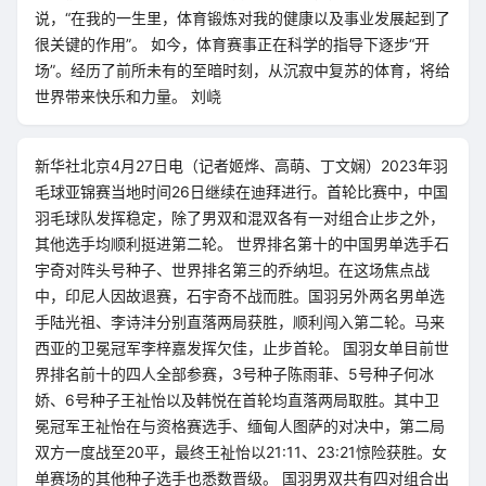
说，“在我的一生里，体育锻炼对我的健康以及事业发展起到了
很关键的作用”。 如今，体育赛事正在科学的指导下逐步“开
场”。经历了前所未有的至暗时刻，从沉寂中复苏的体育，将给
世界带来快乐和力量。 刘峣
新华社北京4月27日电（记者姬烨、高萌、丁文娴）2023年羽
毛球亚锦赛当地时间26日继续在迪拜进行。首轮比赛中，中国
羽毛球队发挥稳定，除了男双和混双各有一对组合止步之外，
其他选手均顺利挺进第二轮。 世界排名第十的中国男单选手石
宇奇对阵头号种子、世界排名第三的乔纳坦。在这场焦点战
中，印尼人因故退赛，石宇奇不战而胜。国羽另外两名男单选
手陆光祖、李诗沣分别直落两局获胜，顺利闯入第二轮。马来
西亚的卫冕冠军李梓嘉发挥欠佳，止步首轮。 国羽女单目前世
界排名前十的四人全部参赛，3号种子陈雨菲、5号种子何冰
娇、6号种子王祉怡以及韩悦在首轮均直落两局取胜。其中卫
冕冠军王祉怡在与资格赛选手、缅甸人图萨的对决中，第二局
双方一度战至20平，最终王祉怡以21:11、23:21惊险获胜。女
单赛场的其他种子选手也悉数晋级。 国羽男双共有四对组合出