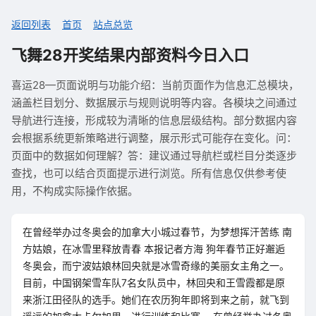
返回列表
首页
站点总览
飞舞28开奖结果内部资料今日入口
喜运28—页面说明与功能介绍：当前页面作为信息汇总模块，
涵盖栏目划分、数据展示与规则说明等内容。各模块之间通过
导航进行连接，形成较为清晰的信息层级结构。部分数据内容
会根据系统更新策略进行调整，展示形式可能存在变化。问：
页面中的数据如何理解？答：建议通过导航栏或栏目分类逐步
查找，也可以结合页面提示进行浏览。所有信息仅供参考使
用，不构成实际操作依据。
在曾经举办过冬奥会的加拿大小城过春节，为梦想挥汗苦练 南
方姑娘，在冰雪里释放青春 本报记者方海 狗年春节正好邂逅
冬奥会，而宁波姑娘林回央就是冰雪奇缘的美丽女主角之一。
目前，中国钢架雪车队7名女队员中，林回央和王雪霞都是原
来浙江田径队的选手。她们在农历狗年即将到来之前，就飞到