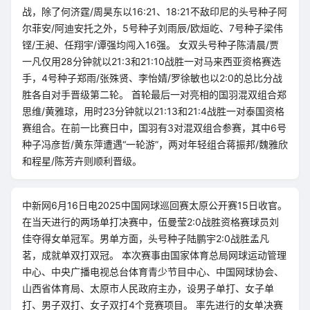
战，除了何济霆/周昊东以16:21、18:21不敌印尼的头号种子阿
尔菲安/阿迪安托之外，5号种子刘雨辰/欧烜屹、7号种子梁伟
铿/王昶、任翔宇/谭强均闯入16强。 女双头号种子陈清晨/贾
一凡仅用28分钟就以21:3和21:10战胜一对马来西亚资格赛选
手，4号种子郑雨/张殊贤、李怡婧/罗徐敏也以2:0的总比分战
胜各自对手晋级第二轮。 首轮最后一对亮相的国羽混双组合郑
思维/黄雅琼，用时23分钟就以21:13和21:4战胜一对泰国资格
赛组合。在前一比赛日中，国羽有3对混双组合参赛，其中6号
种子冯彦哲/黄东萍遭遇“一轮游”，两对年轻组合蒋振邦/魏雅欣
和程星/陈芳卉则顺利晋级。
中新网6月16日电2025中国网球巡回赛太原公开赛15日收官。
在当天进行的两场单打决赛中，伍曼莹2:0战胜资格赛球员刘
佳夺得女单冠军。男单方面，头号种子陆鹏宇2:0战胜孟凡
茗，成就单双打双冠。 本次赛事由国家体育总局网球运动管理
中心、中央广播电视总台体育青少节目中心、中国网球协会、
山西省体育局、太原市人民政府主办，设男子单打、女子单
打、男子双打、女子双打4个竞赛项目。 率先进行的女单决赛