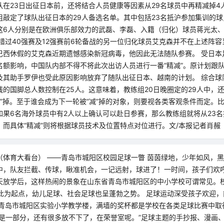
在23日出征日本前，还将结合人员健康等因素从29名球员中再精减掉4人
组敲定了球队出征日本的29人备选名单。其中包括23名抵沪参加集训的球
这6人分别是在欧洲俱乐部效力的武磊、李磊、入籍（归化）球员蒋光太
错过40强赛及12强赛前6轮备战的另一位归化球员艾克森并不在上述阵
巴西休假的艾克森近期遗憾感染新冠病毒，他因此无法随队参赛。 受日本
名额影响，中国队内部不得不将此次出访人员进行一番“精减”。原计划跟
及其助手罗伊也受此原因影响放弃了随队出征日本、越南的计划。 综合球
的国脚总人数控制在25人。这意味着，教练组20日晚圈定的29人中，
减”掉。至于谁会成为下一轮被“减”掉的对象，则要视各类客观条件而定。
果6名海外球员中有2人以上确认可以赴日参赛，那么教练组就将从23名
。而具体“精减”则将根据球员技术及位置特点对位进行。文/本报记者肖赧
（体育大看台） ——青岛市城阳区校园足球一瞥 茵茵绿地，少年如风，
中，队友拦截、传球，瞅准机会，一记远射，球进了！一时间，孩子们欢
 每天放学后，这样热闹的景象在山东省青岛市城阳区的中小学校可谓常见。
以此为起点，幼儿足球、社会足球也呈蓬勃之势。 足球运动深受孩子欢迎
进青岛市城阳区实验小学教学楼，满墙的奖杯都是学校在各类足球比赛中取
只是一部分，还有很多放不下了，在荣誉室呢。”足球主题的手抄报、漫画