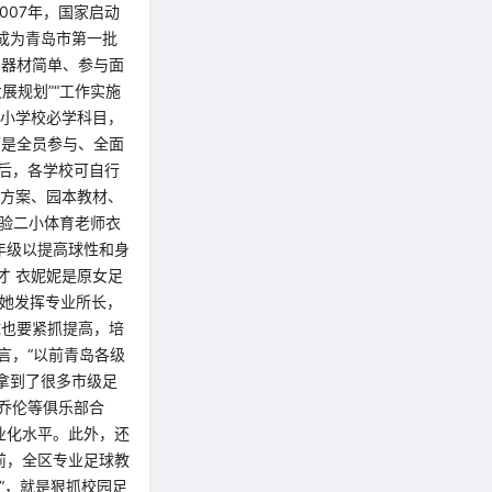
007年，国家启动
学成为青岛市第一批
，器材简单、参与面
展规划”“工作实施
中小学校必学科目，
而是全员参与、全面
后，各学校可自行
施方案、园本教材、
实验二小体育老师衣
年级以提高球性和身
才 衣妮妮是原女足
，她发挥专业所长，
球也要紧抓提高，培
言，“以前青岛各级
拿到了很多市级足
、乔伦等俱乐部合
业化水平。此外，还
前，全区专业足球教
能”，就是狠抓校园足