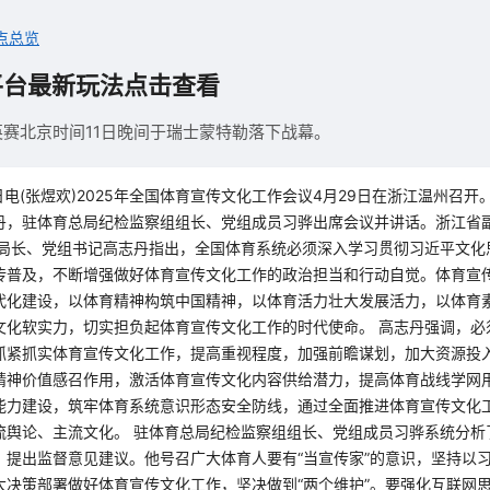
点总览
平台最新玩法点击查看
精英赛北京时间11日晚间于瑞士蒙特勒落下战幕。
日电(张煜欢)2025年全国体育宣传文化工作会议4月29日在浙江温州召
丹，驻体育总局纪检监察组组长、党组成员习骅出席会议并讲话。浙江省
局局长、党组书记高志丹指出，全国体育系统必须深入学习贯彻习近平文化
传普及，不断增强做好体育宣传文化工作的政治担当和行动自觉。体育宣
代化建设，以体育精神构筑中国精神，以体育活力壮大发展活力，以体育
文化软实力，切实担负起体育宣传文化工作的时代使命。 高志丹强调，必
抓紧抓实体育宣传文化工作，提高重视程度，加强前瞻谋划，加大资源投
精神价值感召作用，激活体育宣传文化内容供给潜力，提高体育战线学网
能力建设，筑牢体育系统意识形态安全防线，通过全面推进体育宣传文化
流舆论、主流文化。 驻体育总局纪检监察组组长、党组成员习骅系统分析
，提出监督意见建议。他号召广大体育人要有“当宣传家”的意识，坚持以
大决策部署做好体育宣传文化工作，坚决做到“两个维护”。要强化互联网