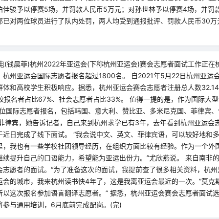
柏佳骏予以停赛5场，并罚款人民币5万元；对孙世林予以停赛4场，并罚款
部已对两位球员进行了队内处罚，两人均受到通报批评、罚款人民币30万
电(钱晨菲)杭州2022年亚运会(下称杭州亚运会)赛会志愿者面试工作正在
杭州亚运会国际志愿者报名超过1800名。 自2021年5月22日杭州亚
体和高校学生积极响应。据悉，杭州亚运会赛会志愿者注册总人数32.1
校报名者占比67%、社会志愿者占比33%。 值得一提的是，作为国际大
0余位国际志愿者报名，包括韩国、意大利、赞比亚、多米尼克国、菲律宾
自菲律宾，她告诉记者，自己来到杭州求学已有3年，去年看到杭州亚运会
于近日完成了线下面试。 “我会说中文、英文、菲律宾语，可以较好地和
里，我也有一些学校社团领导经历，在组织方面比较有经验。作为一个外
继续提升自己的口语能力，希望能为亚运出份力。”尤欣燕说。 来自南非
会志愿者的面试。“为了准备这次的面试，我提前查了很多相关资料，杭州
运会的城市，我来杭州读书快4年了，这是我离亚运会最近的一次。”莫克
所以这次报名参加语言翻译志愿者。” 据悉，杭州亚运会赛会志愿者面试
参与通用培训，6月底前完成配岗。(完)