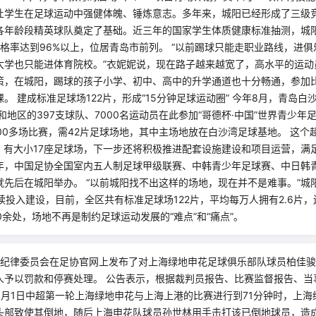
让学生在足球运动中强健体魄、锤炼意志。多年来，城阳已经形成了三级
各年龄段精英球队奠定了基础。近三年的国家学生体质健康标准抽测，城
合格率达到96%以上，位居青岛市前列。 “以前踢球只能走职业路线，进
大学也只能进体育院校。”衣妮妮说，现在路子越来越宽了，高水平的运动
策，在城阳，踢球的孩子小学、初中、高中的升学通道也十分畅通，参加
。 建成标准足球场122片，形成“15分钟足球运动圈” 今年8月，青岛
和地区的397支球队、7000名运动员在此参加“哥德杯·中国”世界青少年
00多场比赛，需42片足球场地，其中主场地放在白沙湾足球基地。 这个
亩，有大小17座足球场，下一步还将积极推进配套设施建设和项目运营，满
年，中国足协全国室内五人制足球甲级联赛、中韩青少年足球赛、中日韩
就先后在城阳举办。 “以前城阳找不出这样的场地，现在并不是难事。”城
续投入建设，目前，全区共有标准足球场122片，平均每万人拥有2.6片
0余处，场地不再是制约足球运动发展的“难点”和“痛点”。
会纪律委员会在足协官网上发布了对上海绿地申花足球俱乐部队球员柏佳
人予以罚款和停赛处理。 公告表示，根据裁判员报告、比赛监督报告、当
3月1日中超第一轮上海绿地申花与上海上港的比赛进行到71分钟时，上海
头部致使其倒地，随后上海申花队球员孙世林用手击打该已倒地球员，造