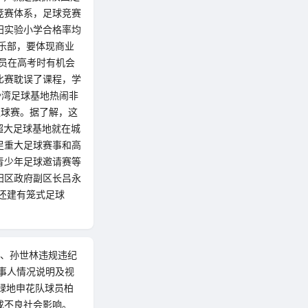
竞赛体系，足球竞赛
阳实验小学合格率均
俱乐部，要体现商业
员在高考时有机会
比赛耽误了课程，学
白沙湾足球基地热闹非
足球赛。据了解，这
超大足球基地就在城
足重大足球赛事和高
青少年足球邀请赛等
阳区政府副区长吕永
，还建有笼式足球
骏、孙世林违规违纪
事人情况说明及视
绿地申花队球员柏
成不良社会影响。