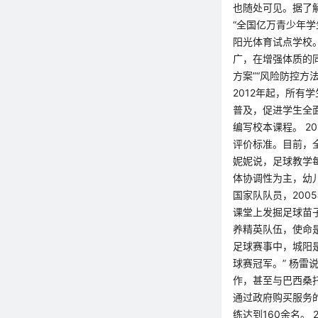
也随处可见。据了解
“全国亿万青少年学
阳光体育试点学校
广，在增强体质的同
方案”“风险防控方
2012年起，所
普及，促进学生全
编写校本课程。 2
评价标准。目前，全
妮妮说，足球教学
体协调性为主，幼
国家队队员，20
课堂上发掘足球苗
养精英队伍，使命
足球赛事中，城阳
球赛冠军。” 杨雷
作，甚至与巴西桑
通过政府购买服务
练达到160余名。