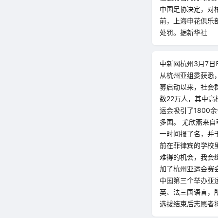
中国足协决定，对
前，上海申花俱乐
处罚。据新华社
中新网杭州3月7日
从杭州亚组委获悉，
募启动以来，社会群
数22万人，其中高
运会吸引了180
多国。 尤欣燕来
一时间报了名，并
前在菲律宾的学校
难得的机会，我会
加了杭州亚运会赛
中国第三个举办亚
英、法三国语言，
选拔结束后志愿者将