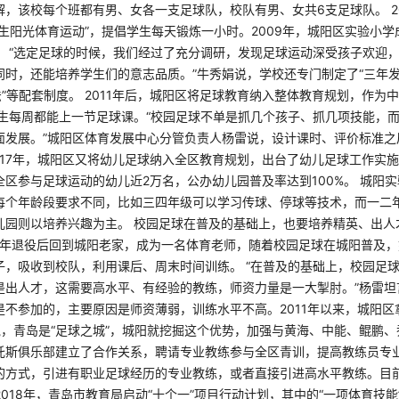
，该校每个班都有男、女各一支足球队，校队有男、女共6支足球队。 2
生阳光体育运动”，提倡学生每天锻炼一小时。2009年，城阳区实验小
。 “选定足球的时候，我们经过了充分调研，发现足球运动深受孩子欢迎
时，还能培养学生们的意志品质。”牛秀娟说，学校还专门制定了“三年发
法”等配套制度。 2011年后，城阳区将足球教育纳入整体教育规划，作为
有学生每周都能上一节足球课。“校园足球不单是抓几个孩子、抓几项技能，
面发展。”城阳区体育发展中心分管负责人杨雷说，设计课时、评价标准之
017年，城阳区又将幼儿足球纳入全区教育规划，出台了幼儿足球工作实
区参与足球运动的幼儿近2万名，公办幼儿园普及率达到100%。 城阳
每个年龄段要求不同，比如三四年级可以学习传球、停球等技术，而一二
儿园则以培养兴趣为主。 校园足球在普及的基础上，也要培养精英、出人
05年退役后回到城阳老家，成为一名体育老师，随着校园足球在城阳普及
子，吸收到校队，利用课后、周末时间训练。 “在普及的基础上，校园足
是出人才，这需要高水平、有经验的教练，师资力量是一大掣肘。”杨雷坦
是不参加的，主要原因是师资薄弱，训练水平不高。2011年以来，城阳区
说，青岛是“足球之城”，城阳就挖掘这个优势，加强与黄海、中能、鲲鹏
托斯俱乐部建立了合作关系，聘请专业教练参与全区青训，提高教练员专
的方式，引进有职业足球经历的专业教练，或者直接引进高水平教练。目
 2018年，青岛市教育局启动“十个一”项目行动计划，其中的“一项体育技