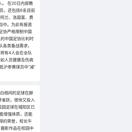
。 在20日内部教
员，还包括6名目前
、阿兰、洛国富、费
容当中。为此有报道
足协严格限制中国
队的中国足协比利时
队各类备战需求，
还将有4人会在全队
比如人员健康及伤病
抵沪参赛球员中“减”
黑白相间的足球在脚
呼雀跃，很快又投入
校园足球在城阳区已
，能增强体质，还能
得的荣誉，校长牛
、摄影作品在校园中