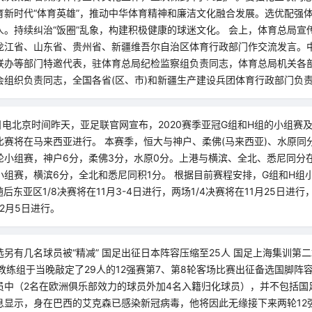
育新时代“体育英雄”，推动中华体育精神和廉洁文化融合发展。选优配强
人。持续纠治“饭圈”乱象，构建积极健康的球迷文化。 会上，体育总局宣
龙江省、山东省、贵州省、新疆维吾尔自治区体育行政部门作交流发言。
联办等部门特邀代表，驻体育总局纪检监察组负责同志，体育总局机关各
组织负责同志，全国各省(区、市)和新疆生产建设兵团体育行政部门负责
日电北京时间昨天，亚足联官网宣布，2020赛季亚冠G组和H组的小组赛
比赛将在马来西亚进行。 本赛季，恒大与神户、柔佛(马来西亚)、水原同
轮小组赛，神户6分，柔佛3分，水原0分。上港与横滨、全北、悉尼同分
组赛，横滨6分，全北和悉尼同积1分。 根据目前赛程安排，G组和H组小
随后东亚区1/8决赛将在11月3-4日进行，两场1/4决赛将在11月25日进行
2月5日进行。
另有几名球员被“精减” 国足出征日本阵容压缩至25人 国足上海集训第
教练组于当晚敲定了29人的12强赛第7、第8轮客场比赛出征备选国脚阵
员中（2名在欧洲俱乐部效力的球员外加4名入籍归化球员），并不包括国
息显示，身在巴西的艾克森已感染新冠病毒，他将因此无缘接下来两轮12