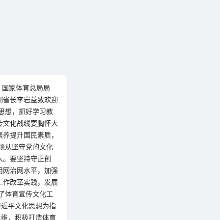
开。国家体育总局局
副省长李岩益致欢迎
思想，抓好学习教
传文化战线要胸怀大
素养提升国民素质，
须从坚守党的文化
入。要坚持守正创
用网治网水平，加强
工作改革实践，发展
了体育宣传文化工
习近平文化思想为指
思维，积极打造体育