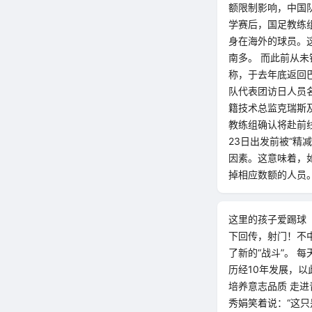
额限制影响，中国队
学赛后，国足教练
身在海外的球员。
南多。 而此前从未
称，于去年底返回
队代表团访日人员
籍技术总监克瑞斯
教练组确认将赴前线
23日出发前被“精
因素。这意味着，如
掉相应数额的人员
这里的孩子爱踢球
下回传，射门！不
了新的“战斗”。
历经10年发展，
培养意志品质 走
秀娟笑着说：“这