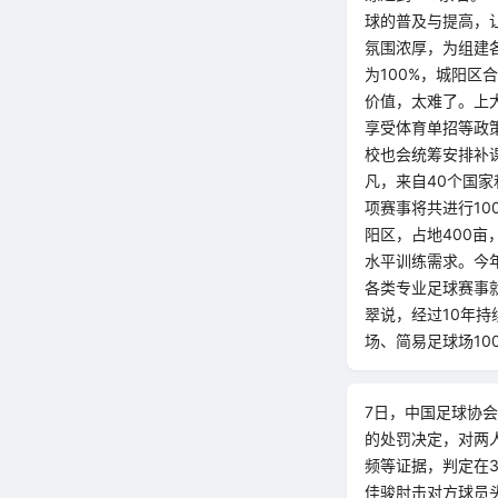
球的普及与提高，
氛围浓厚，为组建
为100%，城阳区
价值，太难了。上
享受体育单招等政
校也会统筹安排补课
凡，来自40个国家
项赛事将共进行10
阳区，占地400
水平训练需求。今
各类专业足球赛事
翠说，经过10年持
场、简易足球场10
7日，中国足球协
的处罚决定，对两
频等证据，判定在
佳骏肘击对方球员