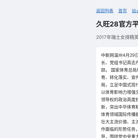
返回列表
首页
站
久旺28官方
2017年瑞士女排
中新网温州4月29
长、党组书记高志
辞。 国家体育总
育、转化落实、宣
局，立足中国式现
以体育影响力增强
领导权的政治高度
新，突出中华体育
体育领域国际传播
壮大主流价值、主
作面临的形势任务
导，围绕党中央重