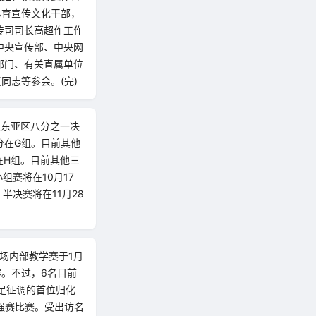
体育宣传文化干部，
传司司长高超作工作
中央宣传部、中央网
部门、有关直属单位
同志等参会。(完)
及东亚区八分之一决
分在G组。目前其他
在H组。目前其他三
组赛将在10月17
，半决赛将在11月28
二场内部教学赛于1月
容。不过，6名目前
足征调的首位归化
强赛比赛。受出访名