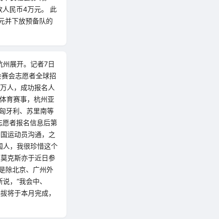
人民币4万元。 此
元并下放预备队的
杭州展开。记者7日
运会赛会志愿者全球招
4万人，成功报名人
型体育赛事，杭州亚
、匈牙利、苏里南等
志愿者报名信息后第
多国运动员沟通，之
国人，我很珍惜这个
的莫克斯亦于近日参
是除北京、广州外
斯说，“我会中、
选拔将于本月完成，