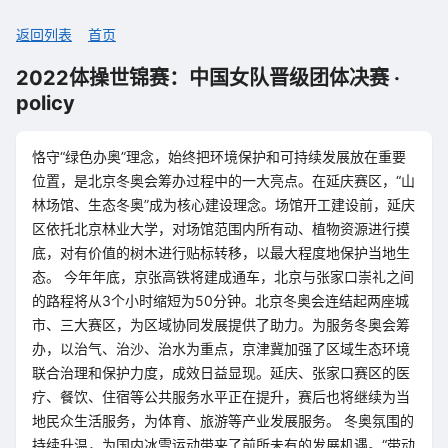
返回列表
首页
2022体操世锦赛：中国女队晋级团体决赛 ·
policy
恪守“绿色办奥”理念，始终把环境保护和可持续发展放在重要
位置，是北京冬奥会筹办过程中的一大亮点。在延庆赛区，“山
林场馆、生态冬奥”成为核心建设理念。场馆开工建设前，延庆
区依托北京林业大学，对场馆范围内所有动、植物资源进行摸
底，对有价值的树木进行贴标转移，以最大程度地保护当地生
态。 今年年底，京张高铁将建成通车，北京与张家口崇礼之间
的路程将从3个小时缩短为50分钟。北京冬奥会连结起两座城
市、三大赛区，为区域协同发展提供了助力。为服务冬奥会筹
办，以治气、治沙、治水为重点，京津冀加强了区域生态环境
联合治理和保护力度，成效日益显现。延庆、张家口赛区的医
疗、餐饮、住宿等公共服务水平正在提升，赛后也将继续为当
地民众生活服务，为体育、旅游等产业发展服务。 冬奥氛围的
持续升温，为国内冰雪运动带来了前所未有的发展机遇。“带动