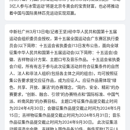
3亿人参与冰雪运动”将是北京冬奥会的宝贵财富，也必将推动
着中国与国际奥林匹克运动实现双赢。
中新社广州3月13日电(记者王坚)经中华人民共和国第十五届
运动会组织委员会授权，第十五届全国运动会广东赛区执行委
员会(以下简称：十五运会省执委会)13日发布公告，面向全球
征集中华人民共和国第十五届运动会(以下简称：十五运会)会
徽、吉祥物设计方案、主题口号及音乐作品。 十五运会省执委
会介绍，所有有志于参与此次征集活动并符合征集条件的自然
人、法人和非法人组织(包括各主体之间的组合)，均可按照征
集公告要求提交应征作品，成为应征人。应征作品需体现“绿
色、共享、开放、廉洁”的办赛理念，“简约、安全、精彩”的办
赛要求，“创新、融合、引领”的办赛特点和“国际标准、中国气
派、岭南风韵”的办赛目标。 主题口号征集作品提交截止时间
为2024年4月30日；会徽征集作品提交截止时间为2024年5月
15日；吉祥物征集作品提交截止时间为2024年5月31日；音乐
作品征集作品提交截止时间为2024年9月30日。 此次征集活
动将评选出会徽、吉祥物入围作品各10件，每件奖励1万元(人