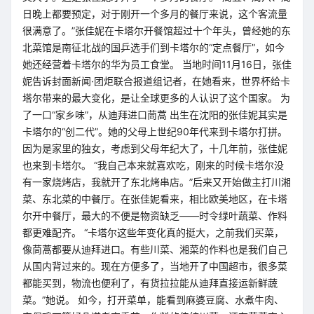
日晚上都要预定，对于刚开一个多月的餐厅来说，这个客流量
很满意了。”张佳妮在卡塔尔开餐馆超过十个年头，曾经她的东
北菜馆是南征北战的国乒选手们到卡塔尔的“定点餐厅”，如今
她还经营着卡塔尔的华为员工食堂。 当地时间11月16日，张佳
妮告诉封面新闻·团炬联合报道组记者，在她看来，世界杯给卡
塔尔带来的最大变化，是让全球更多的人认识了这个国家。 为
了一口“家乡味”，从迪拜进口茼蒿 出生在沈阳的张佳妮其实是
卡塔尔的“创二代”。她的父母上世纪90年代来到卡塔尔打拼。
因为是家里的独女，考虑到父母年纪大了，十几年前，张佳妮
也来到卡塔尔。 “我自己本来就喜欢吃，刚来的时候卡塔尔没
有一家烧烤店，我就开了东北烤串店。”后来又开始做主打川湘
菜、东北菜的中餐厅。在张佳妮看来，相比欧美地区，在卡塔
尔开中餐厅，最大的不便是物资缺乏——时令绿叶蔬菜、作料
都更难配齐。 “卡塔尔这些年变化真的挺大，之前我们买菜，
像茼蒿都要从迪拜进口。有些川菜、湘菜的作料也是我们自己
从国内背过来的。现在方便多了，当地开了中国超市，很多菜
都能买到，物流也便利了，有货拉拉能从迪拜直接运新鲜蔬
菜。”她说。 如今，打开菜单，能看到麻婆豆腐、水煮牛肉、