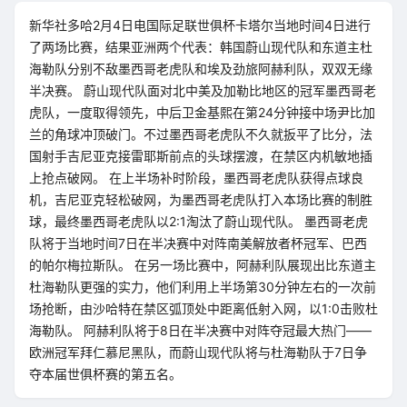
新华社多哈2月4日电国际足联世俱杯卡塔尔当地时间4日进行
了两场比赛，结果亚洲两个代表：韩国蔚山现代队和东道主杜
海勒队分别不敌墨西哥老虎队和埃及劲旅阿赫利队，双双无缘
半决赛。 蔚山现代队面对北中美及加勒比地区的冠军墨西哥老
虎队，一度取得领先，中后卫金基熙在第24分钟接中场尹比加
兰的角球冲顶破门。不过墨西哥老虎队不久就扳平了比分，法
国射手吉尼亚克接雷耶斯前点的头球摆渡，在禁区内机敏地插
上抢点破网。 在上半场补时阶段，墨西哥老虎队获得点球良
机，吉尼亚克轻松破网，为墨西哥老虎队打入本场比赛的制胜
球，最终墨西哥老虎队以2:1淘汰了蔚山现代队。 墨西哥老虎
队将于当地时间7日在半决赛中对阵南美解放者杯冠军、巴西
的帕尔梅拉斯队。 在另一场比赛中，阿赫利队展现出比东道主
杜海勒队更强的实力，他们利用上半场第30分钟左右的一次前
场抢断，由沙哈特在禁区弧顶处中距离低射入网，以1:0击败杜
海勒队。 阿赫利队将于8日在半决赛中对阵夺冠最大热门——
欧洲冠军拜仁慕尼黑队，而蔚山现代队将与杜海勒队于7日争
夺本届世俱杯赛的第五名。