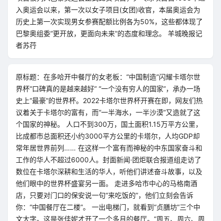
入奥运会以来，第一次以女子项目(女团)收官，本届奥运会为
历史上第一次实现男女参赛配额比例各为50%，这些都体现了
巴黎奥组委“更开放，更面向未来”的态度和理念。 羊城晚报记
者苏荇
原标题：在多哈开中餐厅的女老板：“中国制造”闪耀卡塔尔世
界杯“口碑真的是越来越好” “一个没有穷人的国家”，承办一场
史上“最豪”的世界杯。2022卡塔尔世界杯开赛在即，网友们热
议着关于卡塔尔的富有，而“一半海水，一半沙漠”又造就了这
个国家的神秘。 人口不到300万，国土面积1.15万平方公里，
比成都市总面积还小约3000平方公里的卡塔尔，人均GDP却
常年居世界前列…… 在这样一个富有而神秘的中东国家奋斗和
工作的华人不超过6000人。封面新闻·团炬联合报道组走访了
数位在卡塔尔深耕和生活的华人，听他们讲述奋斗故事，以及
他们眼中的世界杯盛宴另一面。 走进多哈市中心的马格南酒
店，只要对门口的保安说一句“来吃饭的”，他们立刻会告诉
你：“中国餐厅在二楼”。 一出电梯门，就看到“贞膳坊”三个中
文大字。这是张佳妮才开了一个多月的餐厅。“周五、周六、周