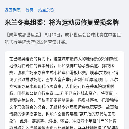
返回列表
首页
站点总览
米兰冬奥组委：将为运动员修复受损奖牌
【聚焦成都世运会】 8月10日，成都世运会台球比赛在中国民
航飞行学院天府校区体育馆开赛。
在巴黎奥组委的努力下，这座城市最伟大的地标景观将创新性
地作为临时性的赛事舞台，比如战神广场承办柔道、摔跤比
赛，协和广场承办自由式小轮车和滑板比赛，埃菲尔铁塔下铺
设了沙滩排球场地，巴黎大皇宫举行击剑和跆拳道项目，凡尔
赛宫承办马术和现代五项赛事，人们还可以在荣军院观看射
箭、田径和公路自行车赛……利用已有的城市资产，将赛事与
景观完美结合，巴黎奥组委希望带来一场奥林匹克与巴黎独特
文化形象融合的盛会，无疑将令这届奥运会底蕴更足，故事和
情感的饱满度更佳，也能向全世界展现“更开放的现代法国形
象”。 此外，霹雳舞、滑板、攀岩、冲浪四个年轻时尚的体育
项目被列入巴黎奥运会正式比赛项目，乒乓球项目自1988年进