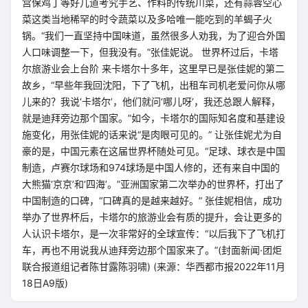
宫保鸡丁等好几道考究手艺、作料的传统川菜，还有蒜蓉空心
菜这类当地稀罕的时令蔬菜以及多哈唯一能吃到的羊蝎子火
锅。“我们一直坚持中国味道，虽然很多人劝我，为了迎合外国
人口味调整一下，但我没有。”张佳妮说。 世界杯过后，卡塔
尔旅游业会上台阶 来卡塔尔十多年，这里早已是张佳妮的第二
故乡，“早些年我回沈阳，下了飞机，出租车司机老爱问你从哪
儿来的？我说‘卡塔尔’，他们就问‘哪儿呀’，我还总跟人解释，
就是迪拜旁边那个国家。”如今，卡塔尔的国际知名度和基建设
施变化，用张佳妮的话来说“是肉眼可见的。” 让张佳妮尤为自
豪的是，中国元素在这届世界杯随处可见。“足球、球衣是中国
制造，卢赛尔球场和974球场是中国人修的，还有来自中国的
大熊猫‘京京’和‘四海’。”亚洲国家第二次举办的世界杯，打出了
中国制造的口碑，“口碑真的是越来越好。” 张佳妮相信，成功
举办了世界杯后，卡塔尔的旅游业会有质的提升，会让更多的
人认识卡塔尔，是一次非常好的全球宣传：“以后我下了飞机打
车，再也不用说我从迪拜旁边那个国家来了。”(封面新闻·团炬
联合报道组记者陈甘露陈羽啸) (来源：华西都市报2022年11月
18日A9版)