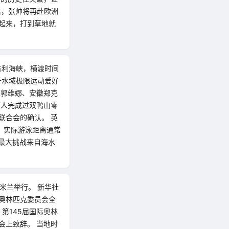
后，张帅将再赴欧洲
起来，打到草地就
吉利海峡，横渡时间
开水域极限运动爱好
江郭维娜、安徽郑克
两人完成过双鸭山零
联合会的确认。 英
，实际游泳距离通常
最大挑战来自海水
米兰举行。 新华社
际奥林匹克委员会全
，第145届国际奥林
会上致辞。 当地时