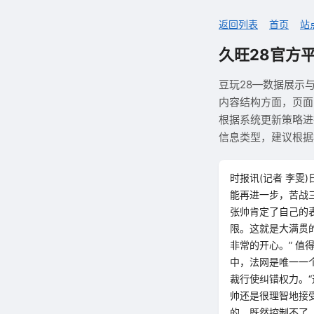
返回列表
首页
站
久旺28官方
豆玩28—数据展示
内容结构方面，页面
根据系统更新策略进
信息类型，建议根据
时报讯(记者 李雯
能再进一步，苦战
张帅肯定了自己的
限。这就是大满贯
非常的开心。” 
中，法网是唯一一
裁行使纠错权力。
帅还是很理智地接
的，既然控制不了