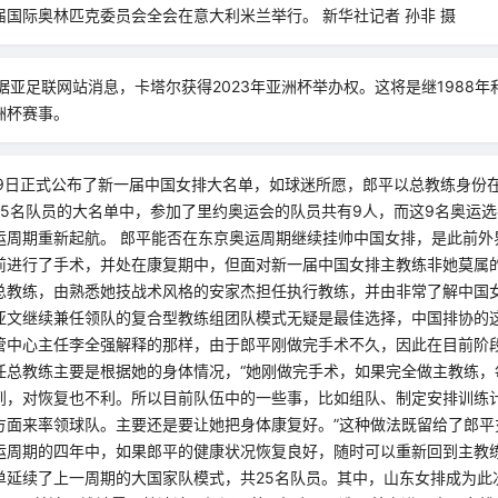
5届国际奥林匹克委员会全会在意大利米兰举行。 新华社记者 孙非 摄
电据亚足联网站消息，卡塔尔获得2023年亚洲杯举办权。这将是继1988年和
洲杯赛事。
29日正式公布了新一届中国女排大名单，如球迷所愿，郎平以总教练身份
25名队员的大名单中，参加了里约奥运会的队员共有9人，而这9名奥运
运周期重新起航。 郎平能否在东京奥运周期继续挂帅中国女排，是此前外
前进行了手术，并处在康复期中，但面对新一届中国女排主教练非她莫属
总教练，由熟悉她技战术风格的安家杰担任执行教练，并由非常了解中国
亚文继续兼任领队的复合型教练组团队模式无疑是最佳选择，中国排协的
管中心主任李全强解释的那样，由于郎平刚做完手术不久，因此在目前阶
任总教练主要是根据她的身体情况，“她刚做完手术，如果完全做主教练，
到，对恢复也不利。所以目前队伍中的一些事，比如组队、制定安排训练
方面来率领球队。主要还是要让她把身体康复好。”这种做法既留给了郎平
运周期的四年中，如果郎平的健康状况恢复良好，随时可以重新回到主教练
单延续了上一周期的大国家队模式，共25名队员。其中，山东女排成为此