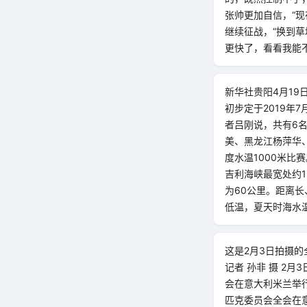
张帅更加自信，“
继续征战，“换到
更快了，看看我能
新华社贵阳4月1
初步定于2019年
者吕刚说，共有6
美、黑龙江杨萍华
度水温1000米比
吉利海峡最宽处约
为60公里。距离
低温，夏天时海水温
这是2月3日拍摄的
记者 孙非 摄 2
会在意大利米兰举行
匹克委员会全会在意