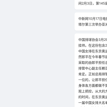
间2月3日，第14
中新网10月17日
塔尔第三次举办亚
中国排球协会3月
挂帅。在这份包含
中国女排在东京奥
然郎平在今年春节
采取的由郎平担任
排管中心副主任赖
肯定。正如总局排
一位的，让郎平担
身体各方面都做不
观上把控，从大的
的时间，在东京奥
一届中国女排大名