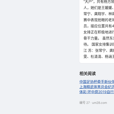
“大户”，共有杨
人，她们是王媛媛
常宁、龚翔宇、林
赛中表现抢眼的老
员，接应位置共有
女排正在积极地进
骨干力量。 虽然
待。 国家女排集训
江 苏：张常宁、龚
雯、杜清清、杨涵玉
相关阅读
中国足协杯牵手新伙
上海精武体育总会纪念
体彩·环中原2019
编号 27 · um28.com