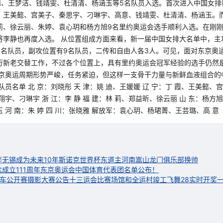
方旭、王梦洁、钱靖雯、杜清清、杨涵玉等5名队员入选。首次进入中国女排
、王美懿、宫美子、秦思宇、刁琳宇、高意、钱靖雯、杜清清、杨涵玉。
莉、徐云丽、朱婷、袁心玥和杨方旭9名里约奥运会选手顺利入选。在刚
将李静也再度入选。 从位置组成方面来看，新一届中国女排大名单中，主
4名队员，副攻位置有9名队员，二传和自由人各3人。可见，面对东京奥
行新老交替工作，不过各个位置上，具有里约奥运会冠军经验的选手仍然
东京奥运周期形势严峻，任务紧迫，但这样一支骨干力量与新鲜血液组合的
队员名单 北 京：刘晓彤 天 津：姚 迪、王媛媛 辽 宁：丁 霞、王美懿、宫
翔宇、刁琳宇 浙 江：李 静 福 建：林 莉、郑益昕、徐云丽 山 东：杨方
 河 南：朱 婷 四 川：张晓雅 解放军：袁心玥、杨珺菁、王芸璐、高 意 
伴
无锡成为未来10年斯诺克世界杯东道主
河南嵩山龙门俱乐部换帅
成立111周年
东京奥运会中国体育代表团名单公布！
自行车公开赛摄影大赛公告
十三运会比赛场馆和全运村竣工
飞舞28实时开奖