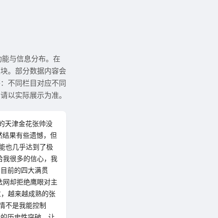
功能与信息分布。在
模块。部分数据内容会
答：不同栏目对应不同
息请以实际展示为准。
破的天津金花张帅没
然结果有些遗憾，但
能也几乎达到了极
给我很多的信心，我
在目前的四大满贯
法网却拒绝鹰眼对主
过，越来越成熟的张
情不是我能控制
斯的历史性突破，让