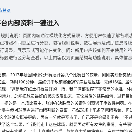
点总览
平台内部资料一键进入
与规则说明：页面内容通过模块化方式呈现，方便用户快速了解各项
已按照不同类型进行分类，包括规则说明、数据展示及帮助信息等
行调整，展示形式可能存在变化。问：新用户应该如何开始使用？
标题进行区分与查看。以上内容仅为页面结构与功能说明，具体信
)日前，2017年法国网球公开赛展开第八个比赛日的较量，刚刚实现新突
三盘，耗时190分钟，最终仍不敌前赛会冠军库兹涅佐娃，无缘16强。虽
表现，“这是我在红土打得最好的一场，我们俩都发挥了非常高的水准，体
的魅力，总能把球员最好的状态激发出来。无论最后的结果如何，过程带
值得一提的是，本场比赛中，张帅在决胜盘的关键时刻遭遇了争议性判罚。
个靠主裁对球落点进行肉眼判断的赛事。虽然球场上配备了鹰眼系统，但
“这个球确实挺关键的，再有一分就是赛点了，自己还是会感到沮丧。”不
受了这个结果，“当我们走上这座球场，就要面对所有发生的事情。有些事
，就只有接受了。” 红土赛季结束后，草地赛大幕即将拉开。在罗兰加洛