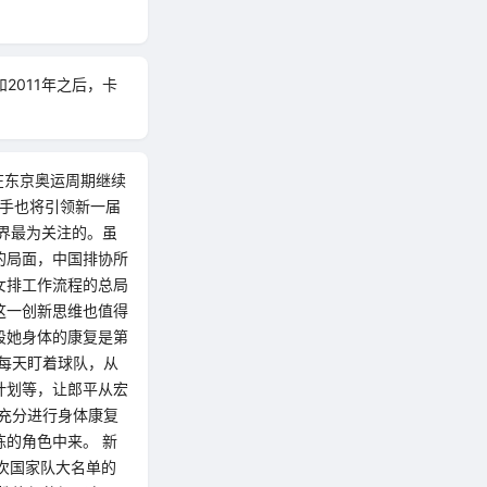
2011年之后，卡
在东京奥运周期继续
选手也将引领新一届
界最为关注的。虽
的局面，中国排协所
女排工作流程的总局
这一创新思维也值得
段她身体的康复是第
每天盯着球队，从
计划等，让郎平从宏
充分进行身体康复
的角色中来。 新
次国家队大名单的