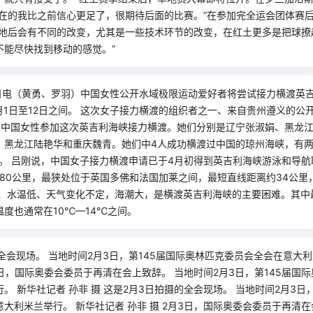
现在的我比之前信心更足了，很期待后面的比赛。”在参加完全运会团体赛
草地后会有不同的改变，尤其是一些技术环节的改变，在红土更多是把球撩
不能尽快找到移动的感觉。”
9日电（黄勇、罗羽）中国女性公开水域极限运动爱好者将尝试接力横渡英
7月1日至12日之间。 这次女子接力横渡的组织者之一、来自贵州遵义的公
名中国女性参加这次英吉利海峡接力横渡。她们分别是辽宁张淑娟、黑龙
、黑龙江陆艳华和重庆魏青。她们中4人成功横渡过中国的琼州海峡，有
赛。 吕刚说，中国女子接力横渡申请已于4月初得到英吉利海峡游泳和导航
180公里，最狭处位于英国多佛和法国加莱之间，最短直线距离约34公里
长、水温低、天气变化不定，海潮大，是横渡英吉利海峡的主要困难。其中
度也通常在10℃—14℃之间。
全会现场。 当地时间2月3日，第145届国际奥林匹克委员会全会在意大利
月3日，国际奥委会委员于再清在会上致辞。 当地时间2月3日，第145届国
。 新华社记者 孙非 摄 这是2月3日拍摄的全会现场。 当地时间2月3日
大利米兰举行。 新华社记者 孙非 摄 2月3日，国际奥委会委员于再清在