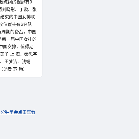
教练组的视野有9
而刘晓彤、丁霞、张
刚结束的中国女排联
攻位置共有6名队
运周期的备战，中国
是新一届中国女排的
中国女排，值得期
美子 上 海：秦思宇
旭、王梦洁、钱靖
（记者 苏 畅）
一分钟学会点击查看